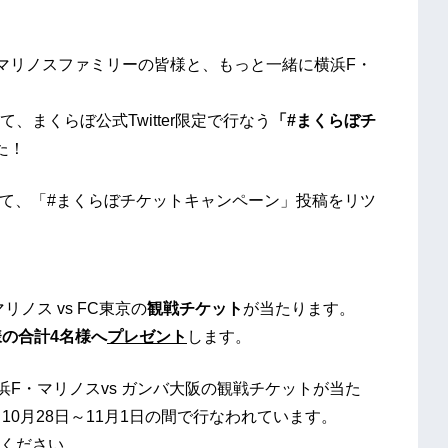
マリノスファミリーの皆様と、もっと一緒に横浜F・
まくらぼ公式Twitter限定で行なう
「#まくらぼチ
た！
ーして、「#まくらぼチケットキャンペーン」投稿をリツ
ノス vs FC東京の
観戦チケット
が当たります。
様の合計4名様へ
プレゼント
します。
浜F・マリノスvs ガンバ大阪の観戦チケットが当た
10月28日～11月1日の間で行なわれています。
ください。