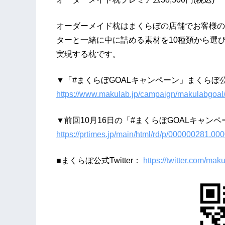
オーダーメイド枕はまくらぼの店舗でお客様の
ターと一緒に中に詰める素材を10種類から選
実現する枕です。
▼「#まくらぼGOALキャンペーン」まくらぼ
https://www.makulab.jp/campaign/makulabgoal
▼前回10月16日の「#まくらぼGOALキャン
https://prtimes.jp/main/html/rd/p/000000281.00
■まくらぼ公式Twitter：
https://twitter.com/mak