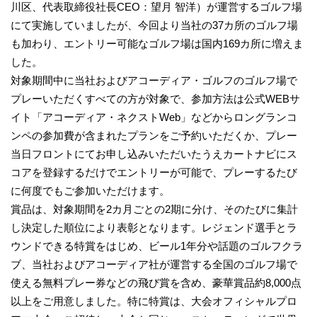
川区、代表取締役社長CEO：望月 智洋）が運営するゴルフ場
にて実施していましたが、今回より当社の37カ所のゴルフ場
も加わり、エントリー可能なゴルフ場は国内169カ所に増えま
した。
対象期間中に当社およびアコーディア・ゴルフのゴルフ場で
プレーいただくすべての方が対象で、参加方法は公式WEBサ
イト「アコーディア・ネクストWeb」などからロングランコ
ンペの参加費が含まれたプランをご予約いただくか、プレー
当日フロントにてお申し込みいただいたうえカートナビにス
コアを登録するだけでエントリーが可能で、プレーするたび
に何度でもご参加いただけます。
賞品は、対象期間を2カ月ごとの2期に分け、そのたびに集計
し決定した順位により表彰となります。レジェンド選手とラ
ウンドできる特賞をはじめ、ビール1年分や話題のゴルフクラ
ブ、当社およびアコーディア社が運営する全国のゴルフ場で
使える無料プレー券などの飛び賞を含め、豪華賞品約8,000点
以上をご用意しました。特に特賞は、大会オフィシャルプロ