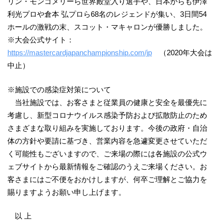
リン・モンゴメリーら世界殿堂入り選手や、日本からも伊澤
利光プロや倉本 弘プロら68名のレジェンドが集い、3日間54
ホールの激戦の末、スコット・マキャロンが優勝しました。
※大会公式サイト：
https://mastercardjapanchampionship.com/jp
（2020年大会は
中止）
※施設での感染症対策について
当社施設では、お客さまと従業員の健康と安全を最優先に
考慮し、新型コロナウイルス感染予防および拡散防止のため
さまざまな取り組みを実施しております。今後の政府・自治
体の方針や要請に基づき、営業内容を急遽変更させていただ
く可能性もございますので、ご来場の際には各施設の公式ウ
ェブサイトから最新情報をご確認のうえご来場ください。お
客さまにはご不便をおかけしますが、何卒ご理解とご協力を
賜りますようお願い申し上げます。
以 上