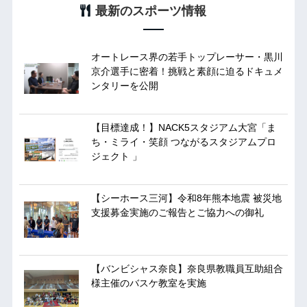
最新のスポーツ情報
オートレース界の若手トップレーサー・黒川
京介選手に密着！挑戦と素顔に迫るドキュメ
ンタリーを公開
【目標達成！】NACK5スタジアム大宮「ま
ち・ミライ・笑顔 つながるスタジアムプロ
ジェクト 」
【シーホース三河】令和8年熊本地震 被災地
支援募金実施のご報告とご協力への御礼
【バンビシャス奈良】奈良県教職員互助組合
様主催のバスケ教室を実施