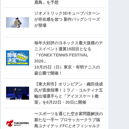
鹿島」を予想
ジオメトリック3Dキューブパターン
が存在感を放つ 新作バッグシリーズ
が登場
毎年大好評のヨネックス最大規模のテ
ニスイベント通算19回目となる
「YONEX TENNIS FESTIVAL
2026」
10月25日（日）東京・有明テニスの
森公園で開催！
【東大和市】オリンピアン・織田信成
氏が直接指導！ミラノ・コルティナ五
輪出場選手らと「アイススケート教
室」を8月22日・30日に開催
〜スポーツを通じた空き家問題解決の
新たな一手〜 プロサッカークラブ福
島ユナイテッドFCとオフィシャルク