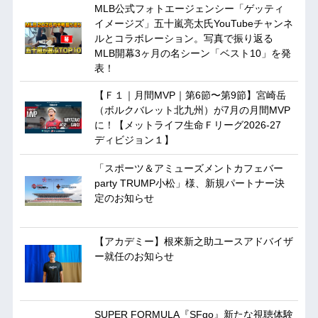
MLB公式フォトエージェンシー「ゲッティ
イメージズ」五十嵐亮太氏YouTubeチャンネ
ルとコラボレーション。写真で振り返る
MLB開幕3ヶ月の名シーン「ベスト10」を発
表！
【Ｆ１｜月間MVP｜第6節〜第9節】宮崎岳
（ボルクバレット北九州）が7月の月間MVP
に！【メットライフ生命Ｆリーグ2026-27
ディビジョン１】
「スポーツ＆アミューズメントカフェバー
party TRUMP小松」様、新規パートナー決
定のお知らせ
【アカデミー】根來新之助ユースアドバイザ
ー就任のお知らせ
SUPER FORMULA『SFgo』新たな視聴体験