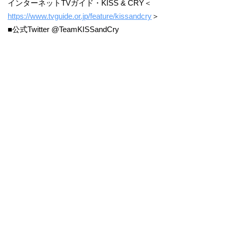
インターネットTVガイド・KISS & CRY＜
https://www.tvguide.or.jp/feature/kissandcry
＞
■公式Twitter @TeamKISSandCry