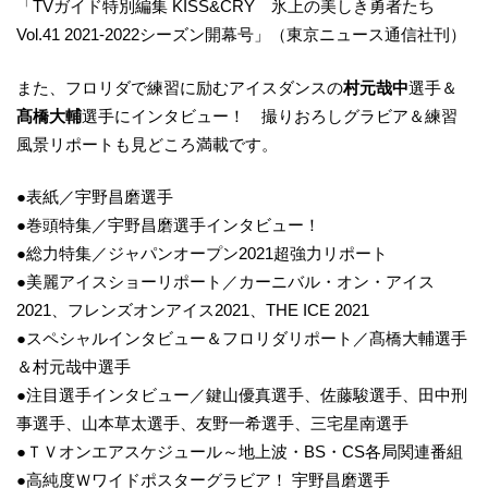
「TVガイド特別編集 KISS&CRY 氷上の美しき勇者たち
Vol.41 2021‐2022シーズン開幕号」（東京ニュース通信社刊）
また、フロリダで練習に励むアイスダンスの
村元哉中
選手＆
髙橋大輔
選手にインタビュー！ 撮りおろしグラビア＆練習
風景リポートも見どころ満載です。
●表紙／宇野昌磨選手
●巻頭特集／宇野昌磨選手インタビュー！
●総力特集／ジャパンオープン2021超強力リポート
●美麗アイスショーリポート／カーニバル・オン・アイス
2021、フレンズオンアイス2021、THE ICE 2021
●スペシャルインタビュー＆フロリダリポート／髙橋大輔選手
＆村元哉中選手
●注目選手インタビュー／鍵山優真選手、佐藤駿選手、田中刑
事選手、山本草太選手、友野一希選手、三宅星南選手
●ＴＶオンエアスケジュール～地上波・BS・CS各局関連番組
●高純度Ｗワイドポスターグラビア！ 宇野昌磨選手