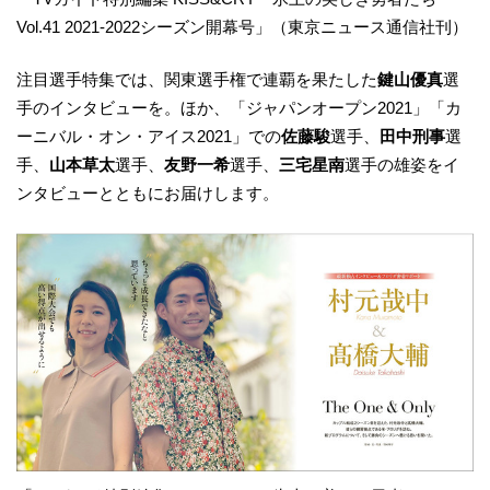
Vol.41 2021‐2022シーズン開幕号」（東京ニュース通信社刊）
注目選手特集では、関東選手権で連覇を果たした
鍵山優真
選
手のインタビューを。ほか、「ジャパンオープン2021」「カ
ーニバル・オン・アイス2021」での
佐藤駿
選手、
田中刑事
選
手、
山本草太
選手、
友野一希
選手、
三宅星南
選手の雄姿をイ
ンタビューとともにお届けします。