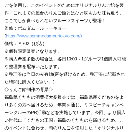
ごを使用し、このイベントのためにオリジナルりんご飴を製
作！これまでの屋台のりんご飴とはひと味もふた味も違う、
ここでしか食べられないフルーツスイーツが登場！
監修：ポムダムールトーキョー
(
https://www.pommedamourtokyo.com/)
価格：￥702（税込）
※個数限定販売となります。
※購入希望多数の場合は、各日10:00～1グループ1個購入可能
な整理券を配布いたします。
※整理券は当日のみ有効(密を避けるため、整理券に記載され
た時間に購入ください。)
◇りんご飴制作の背景◇
福島県くだもの消費拡大委員会では、福島県産くだものをよ
り多くの方へ届けるため、年間を通じ、ミスピーチキャンペ
ーンクルーのPR活動などを実施しています。今回、より幅広
い世代に「くだもの王国」福島のくだものを届けるため、こ
のイベントに合わせ、旬のりんごを使用した「オリジナルり