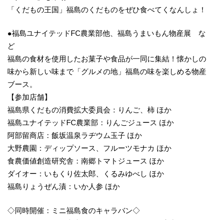
「くだもの王国」福島のくだものをぜひ食べてくなんしょ！
●福島ユナイテッドFC農業部他、福島うまいもん物産展 な
ど
福島の食材を使用したお菓子や食品が一同に集結！懐かしの
味から新しい味まで「グルメの地」福島の味を楽しめる物産
ブース。
【参加店舗】
福島県くだもの消費拡大委員会：りんご、柿 ほか
福島ユナイテッドFC農業部：りんごジュース ほか
阿部留商店：飯坂温泉ラヂウム玉子 ほか
大野農園：ディップソース、フルーツモナカ ほか
食農価値創造研究舎：南郷トマトジュース ほか
ダイオー：いもくり佐太郎、くるみゆべし ほか
福島りょうぜん漬：いか人参 ほか
◇同時開催：ミニ福島食のキャラバン◇