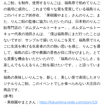
んご飴」を制作。使用するりんごは、福島県で初めてりんご
の栽培に成功し、これまで様々な賞を受賞している福島りん
ごのパイオニア的存在、「果樹園やまと」さんのりんご。ま
た、りんご飴の監修に協力いただいたのは、日本初のりんご
飴専門店の「ポムダムールトーキョー」。ポムダムールトー
キョー代表の池田さんは、「僕は福島県にまだ行ったことは
ないですが、サンプルで届いたりんごを見て、福島県でりん
ごに生涯を捧げる生産者の方の熱い思いを感じ、りんごを通
して、福島の広い空や農園の景色が目に浮かびました。とて
も貴重な機会をいただいたので、「福島のりんごらしさ」を
楽しんでもらえるりんご飴を届けたいです。」と語っていま
す。
福島の美味しいりんごを、新しく、美しい形で表現したオリ
ジナルりんご飴。このイベントでしか食べられない大注目の
商品です。
(参考)
・果樹園やまとさん：
https://fukushima-pride.com/story/13/