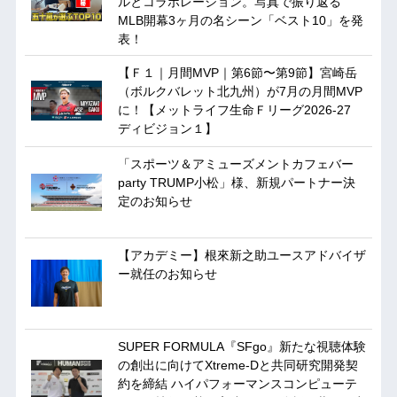
ルとコラボレーション。写真で振り返る
MLB開幕3ヶ月の名シーン「ベスト10」を発
表！
【Ｆ１｜月間MVP｜第6節〜第9節】宮崎岳
（ボルクバレット北九州）が7月の月間MVP
に！【メットライフ生命Ｆリーグ2026-27
ディビジョン１】
「スポーツ＆アミューズメントカフェバー
party TRUMP小松」様、新規パートナー決
定のお知らせ
【アカデミー】根來新之助ユースアドバイザ
ー就任のお知らせ
SUPER FORMULA『SFgo』新たな視聴体験
の創出に向けてXtreme-Dと共同研究開発契
約を締結 ハイパフォーマンスコンピューテ